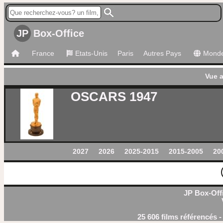
JP
Box-Office
France
Etats-Unis
Paris
Autres Pays
Mond
Vue 
OSCARS 1947
2027
2026
2025-2015
2015-2005
20
JP Box-Offi
25 606 films référencés 