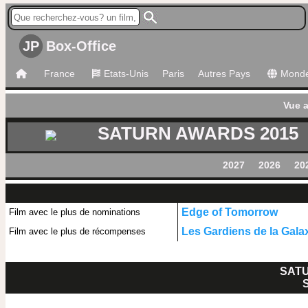
JP
Box-Office
France
Etats-Unis
Paris
Autres Pays
Mond
Vue 
SATURN AWARDS 2015
2027
2026
20
Edge of Tomorrow
Film avec le plus de nominations
Les Gardiens de la Gala
Film avec le plus de récompenses
SATU