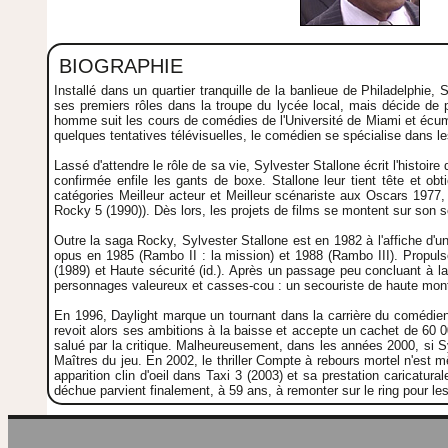
BIOGRAPHIE
Installé dans un quartier tranquille de la banlieue de Philadelphi
ses premiers rôles dans la troupe du lycée local, mais décide de 
homme suit les cours de comédies de l'Université de Miami et écume l
quelques tentatives télévisuelles, le comédien se spécialise dans le
Lassé d'attendre le rôle de sa vie, Sylvester Stallone écrit l'histoi
confirmée enfile les gants de boxe. Stallone leur tient tête et o
catégories Meilleur acteur et Meilleur scénariste aux Oscars 1977,
Rocky 5 (1990)). Dès lors, les projets de films se montent sur son 
Outre la saga Rocky, Sylvester Stallone est en 1982 à l'affiche d'u
opus en 1985 (Rambo II : la mission) et 1988 (Rambo III). Propuls
(1989) et Haute sécurité (id.). Après un passage peu concluant à l
personnages valeureux et casses-cou : un secouriste de haute montag
En 1996, Daylight marque un tournant dans la carrière du comédien :
revoit alors ses ambitions à la baisse et accepte un cachet de 60 000
salué par la critique. Malheureusement, dans les années 2000, si Sy
Maîtres du jeu. En 2002, le thriller Compte à rebours mortel n'est
apparition clin d'oeil dans Taxi 3 (2003) et sa prestation caricatur
déchue parvient finalement, à 59 ans, à remonter sur le ring pour l