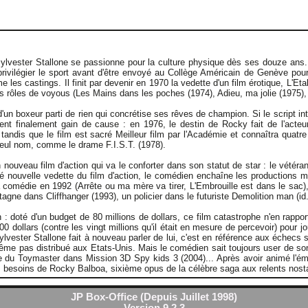
e, Sylvester Stallone se passionne pour la culture physique dès ses douze an
privilégier le sport avant d'être envoyé au Collège Américain de Genève pou
es castings. Il finit par devenir en 1970 la vedette d'un film érotique, L'Et
s rôles de voyous (Les Mains dans les poches (1974), Adieu, ma jolie (1975), L
re d'un boxeur parti de rien qui concrétise ses rêves de champion. Si le scrip
btient finalement gain de cause : en 1976, le destin de Rocky fait de l'act
 tandis que le film est sacré Meilleur film par l'Académie et connaîtra quat
seul nom, comme le drame F.I.S.T. (1978).
n nouveau film d'action qui va le conforter dans son statut de star : le vété
é nouvelle vedette du film d'action, le comédien enchaîne les productions m
a comédie en 1992 (Arrête ou ma mère va tirer, L'Embrouille est dans le sac
ne dans Cliffhanger (1993), un policier dans le futuriste Demolition man (id.
 doté d'un budget de 80 millions de dollars, ce film catastrophe n'en rapport
 dollars (contre les vingt millions qu'il était en mesure de percevoir) pour jo
lvester Stallone fait à nouveau parler de lui, c'est en référence aux échecs 
 même pas distribué aux Etats-Unis. Mais le comédien sait toujours user de s
ale du Toymaster dans Mission 3D Spy kids 3 (2004)... Après avoir animé l'émi
es besoins de Rocky Balboa, sixième opus de la célèbre saga aux relents nost
JP Box-Office (Depuis Juillet 1998)