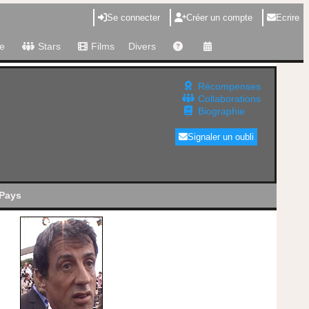
Se connecter
Créer un compte
Ecrire
e
Stars
Films
Divers
Récompenses
Collaborations
Biographie
Signaler un oubli
Pays