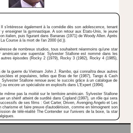
s. Il s'intéresse également à la comédie dès son adolescence, tenant
r y enseigner la gymnastique. A son retour aux Etats-Unis, le jeune
alon italien, puis figurant dans Bananas (1971) de Woody Allen. Après
a Course à la mort de l'an 2000 (id.)).
t intéresse de nombreux studios, tous souhaitent néanmoins qu'une star
eur américain une superstar. Sylvester Stallone est nommé dans les
re autres épisodes (Rocky 2 (1979), Rocky 3 (1982), Rocky 4 (1985),
ran de la guerre du Vietnam John J. Rambo, qui connaîtra deux autres
usclées et populaires, telles que Bras de fer (1987), Tango & Cash
), Sylvester Stallone renoue avec le succès grâce à un catalogue de
) ou encore un spécialiste en explosifs dans L'Expert (1994).
e même pas la moitié sur le territoire américain. Sylvester Stallone
uer un shérif atteint de surdité dans Copland (1997), un rôle qui sera
successifs de ses films : Get Carter, Driven, Avenging Angelo et Les
on charisme et faire preuve d'autodérision, comme en témoignent son
ssion de télé-réalité The Contender sur l'univers de la boxe, la star
algiques.