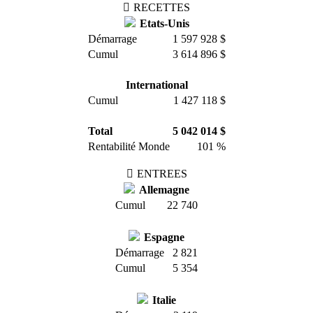
RECETTES
Etats-Unis
Démarrage
1 597 928 $
Cumul
3 614 896 $
International
Cumul
1 427 118 $
Total
5 042 014 $
Rentabilité Monde
101 %
ENTREES
Allemagne
Cumul
22 740
Espagne
Démarrage
2 821
Cumul
5 354
Italie