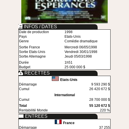
INFOS / DATES
Date de production
1998
Pays
Etats-Unis
Genre
Comédie dramatique
Sortie France
Mercredi 06/05/1998
Sortie Etats-Unis
Vendredi 30/01/1998
Sortie Allemagne
Jeudi 05/03/1998
Durée
1h51
Budget
25 000 000 $
RECETTES
Etats-Unis
Démarrage
9 593 290 $
Cumul
26 420 672 $
International
Cumul
28 700 000 $
Total
55 120 672 $
Rentabilité Monde
220 %
ENTREES
France
Démarrage
37 255