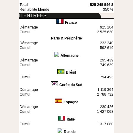
Total
525 245 546 $
Rentabilité Monde
350 %
ENTREES
France
Démarrage
925 204
Cumul
2 525 630
Paris & Périphérie
Démarrage
233 240
Cumul
592 619
Allemagne
Démarrage
295 439
Cumul
749 639
Brésil
Cumul
794 493
Corée du Sud
Démarrage
1 119 364
Cumul
2 788 732
Espagne
Démarrage
230 426
Cumul
1 427 068
Italie
Cumul
1 317 080
Russie