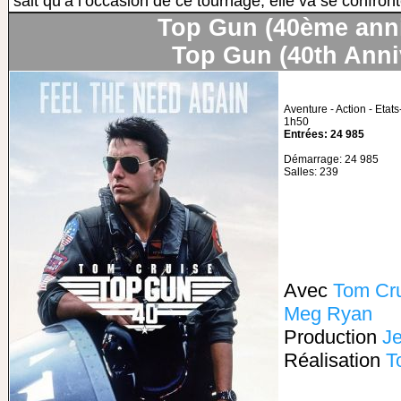
sait qu’à l’occasion de ce tournage, elle va se confront
Top Gun (40ème anni
Top Gun (40th Anni
Aventure - Action - Etat
1h50
Entrées: 24 985
Démarrage: 24 985
Salles: 239
Avec
Tom Cr
Meg Ryan
Production
Je
Réalisation
T