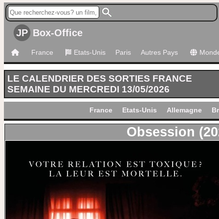
JP
Box-Office
France
Etats-Unis
Paris
Autres Pays
Mond
LE CALENDRIER DES SORTIES FRANCE
SEMAINE DU MERCREDI 13/05/2026
France
Etats-Unis
Allemagne
Br
Obsession (20