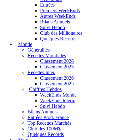
Entrées
Premiers WeekEnds
Autres WeekEnds
Bilans Annuels
Suivi Hebdo
Club des Millionaires
Quelques Records
Monde
Généralités
Recettes Mondiales
Classement 2026
Classement 2025
Recettes Inter.
Classement 2026
Classement 2025
Chiffres Hebdos
WeekEnds Monde
WeekEnds Intern.
Suivi Hebdo
Bilans Annuels
Entrées Prod. France
Top Recettes Marchés
Club des 100M$
Quelques Records
Stars