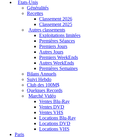
Etats-Unis
Généralités
Recettes
Classement 2026
Classement 2025
Autres classements
Exploitations limitées
Premières Séances
Premiers Jours
Autres Jours
Premiers WeekEnds
Autres WeekEnds
Premières Semaines
Bilans Annuels
Suivi Hebdo
Club des 100M$
Quelques Records
Marché Vidéo
Ventes Blu-Ray
Ventes DVD
Ventes VHS
Locations Blu-Ray
Locations DVD
Locations VHS
Paris