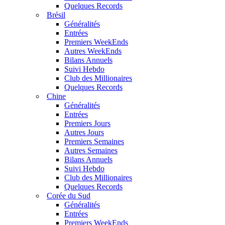
Quelques Records
Brésil
Généralités
Entrées
Premiers WeekEnds
Autres WeekEnds
Bilans Annuels
Suivi Hebdo
Club des Millionaires
Quelques Records
Chine
Généralités
Entrées
Premiers Jours
Autres Jours
Premiers Semaines
Autres Semaines
Bilans Annuels
Suivi Hebdo
Club des Millionaires
Quelques Records
Corée du Sud
Généralités
Entrées
Premiers WeekEnds