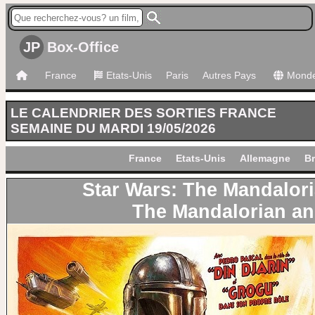
JP
Box-Office
France
Etats-Unis
Paris
Autres Pays
Mond
LE CALENDRIER DES SORTIES FRANCE
SEMAINE DU MARDI 19/05/2026
France
Etats-Unis
Allemagne
Br
Star Wars: The Mandalor
The Mandalorian a