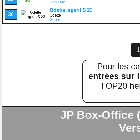
Comédie
Odette, agent S 23
30
Odette
Guerre
1
Pour les ca
entrées sur l
TOP20 heb
JP Box-Office (
Vers