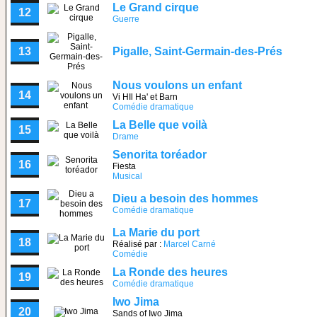
Le Grand cirque
12
Guerre
13
Pigalle, Saint-Germain-des-Prés
Nous voulons un enfant
14
Vi HIl Ha' et Barn
Comédie dramatique
La Belle que voilà
15
Drame
Senorita toréador
16
Fiesta
Musical
Dieu a besoin des hommes
17
Comédie dramatique
La Marie du port
18
Réalisé par :
Marcel Carné
Comédie
La Ronde des heures
19
Comédie dramatique
Iwo Jima
20
Sands of Iwo Jima