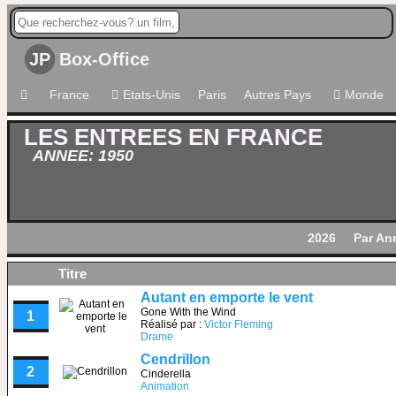
JP
Box-Office
France
Etats-Unis
Paris
Autres Pays
Monde
LES ENTREES EN FRANCE
ANNEE: 1950
2026
Par An
Titre
Autant en emporte le vent
Gone With the Wind
1
Réalisé par :
Victor Fleming
Drame
Cendrillon
2
Cinderella
Animation