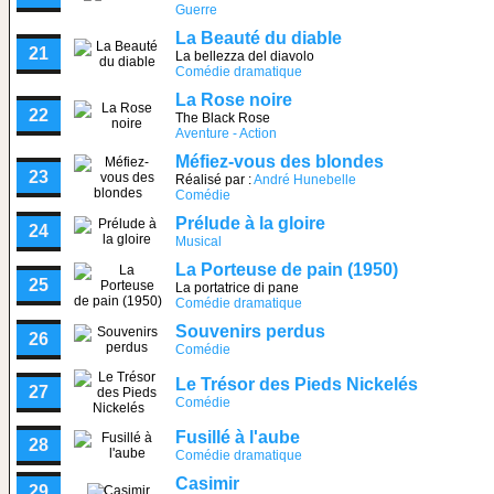
Guerre
La Beauté du diable
21
La bellezza del diavolo
Comédie dramatique
La Rose noire
22
The Black Rose
Aventure - Action
Méfiez-vous des blondes
23
Réalisé par :
André Hunebelle
Comédie
Prélude à la gloire
24
Musical
La Porteuse de pain (1950)
25
La portatrice di pane
Comédie dramatique
Souvenirs perdus
26
Comédie
Le Trésor des Pieds Nickelés
27
Comédie
Fusillé à l'aube
28
Comédie dramatique
Casimir
29