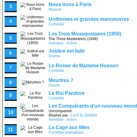
Nous irons à Paris
3
Musical
Uniformes et grandes manoeuvres
4
Comédie
Les Trois Mousquetaires (1950)
5
The Three Musketeers (1948)
Aventure - Action
Justice est faite
6
Drame
Le Rosier de Madame Husson
7
Comédie
Meurtres ?
8
Drame
Le Roi Pandore
9
Comédie
Les Conquérants d'un nouveau mon
Unconquered
10
Réalisé par :
Cecil B. DeMille
Aventure - Action
La Cage aux filles
11
Comédie dramatique