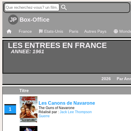
JP
Box-Office
France
Etats-Unis
Paris
Autres Pays
Mond
LES ENTREES EN FRANCE
ANNEE: 1961
2026
Par An
Titre
Les Canons de Navarone
The Guns of Navarone
1
Réalisé par :
Jack Lee Thompson
Guerre