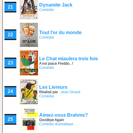
Dynamite Jack
21
Comédie
Tout l'or du monde
22
Comédie
Le Chat miaulera trois fois
23
A noi piace Freddo...!
Comédie
Les Livreurs
24
Réalisé par :
Jean Girault
Comédie
Aimez-vous Brahms?
25
Goodbye Again
Comédie dramatique