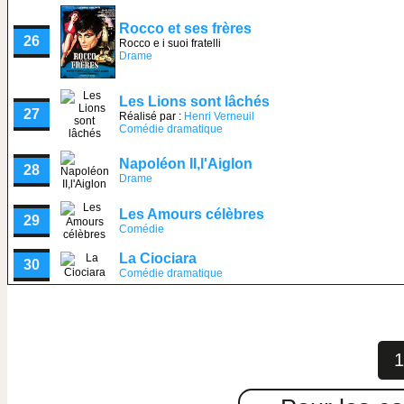
Rocco et ses frères
26
Rocco e i suoi fratelli
Drame
Les Lions sont lâchés
27
Réalisé par :
Henri Verneuil
Comédie dramatique
Napoléon II,l'Aiglon
28
Drame
Les Amours célèbres
29
Comédie
La Ciociara
30
Comédie dramatique
1