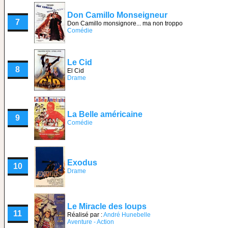
Don Camillo Monseigneur
7
Don Camillo monsignore... ma non troppo
Comédie
Le Cid
8
El Cid
Drame
La Belle américaine
9
Comédie
Exodus
10
Drame
Le Miracle des loups
11
Réalisé par :
André Hunebelle
Aventure - Action