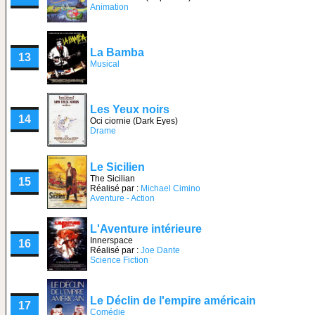
Animation
La Bamba
13
Musical
Les Yeux noirs
14
Oci ciornie (Dark Eyes)
Drame
Le Sicilien
The Sicilian
15
Réalisé par :
Michael Cimino
Aventure - Action
L'Aventure intérieure
Innerspace
16
Réalisé par :
Joe Dante
Science Fiction
Le Déclin de l'empire américain
17
Comédie