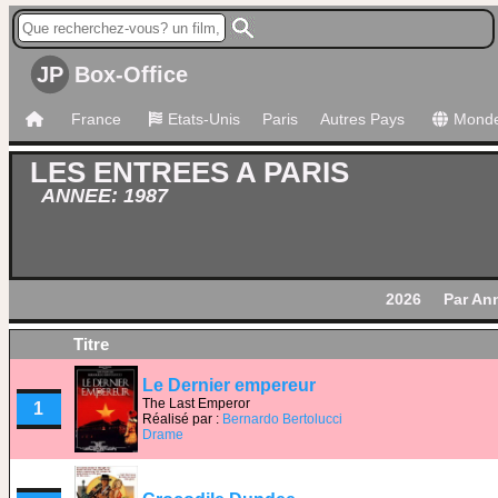
JP
Box-Office
France
Etats-Unis
Paris
Autres Pays
Mond
LES ENTREES A PARIS
ANNEE: 1987
2026
Par An
Titre
Le Dernier empereur
The Last Emperor
1
Réalisé par :
Bernardo Bertolucci
Drame