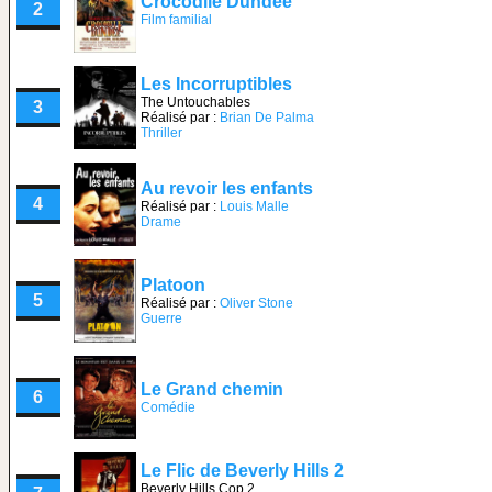
Crocodile Dundee
2
Film familial
Les Incorruptibles
The Untouchables
3
Réalisé par :
Brian De Palma
Thriller
Au revoir les enfants
4
Réalisé par :
Louis Malle
Drame
Platoon
5
Réalisé par :
Oliver Stone
Guerre
Le Grand chemin
6
Comédie
Le Flic de Beverly Hills 2
Beverly Hills Cop 2