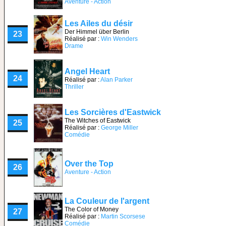
Aventure - Action
Les Ailes du désir
Der Himmel über Berlin
23
Réalisé par :
Win Wenders
Drame
Angel Heart
24
Réalisé par :
Alan Parker
Thriller
Les Sorcières d'Eastwick
The Witches of Eastwick
25
Réalisé par :
George Miller
Comédie
Over the Top
26
Aventure - Action
La Couleur de l'argent
The Color of Money
27
Réalisé par :
Martin Scorsese
Comédie