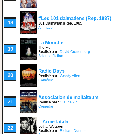
#Les 101 dalmatiens (Rep. 1987)
18
101 Dalmatians(Rep. 1985)
Animation
La Mouche
The Fly
19
Réalisé par :
David Cronenberg
Science Fiction
Radio Days
20
Réalisé par :
Woody Allen
Comédie
Association de malfaiteurs
21
Réalisé par :
Claude Zidi
Comédie
L'Arme fatale
Lethal Weapon
22
Réalisé par :
Richard Donner