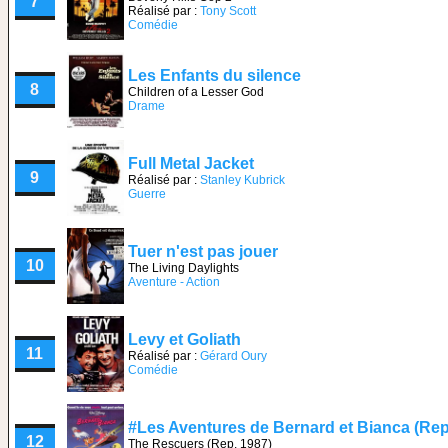
7
Réalisé par :
Tony Scott
Comédie
Les Enfants du silence
8
Children of a Lesser God
Drame
Full Metal Jacket
9
Réalisé par :
Stanley Kubrick
Guerre
Tuer n'est pas jouer
10
The Living Daylights
Aventure - Action
Levy et Goliath
11
Réalisé par :
Gérard Oury
Comédie
#Les Aventures de Bernard et Bianca (Rep
12
The Rescuers (Rep. 1987)