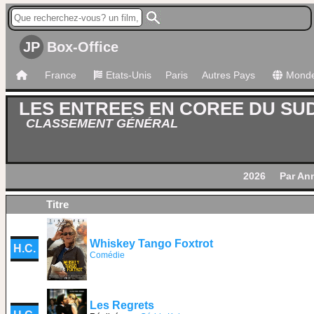
JP
Box-Office
France
Etats-Unis
Paris
Autres Pays
Mond
LES ENTREES EN COREE DU SU
CLASSEMENT GÉNÉRAL
2026
Par An
Titre
Whiskey Tango Foxtrot
H.C.
Comédie
Les Regrets