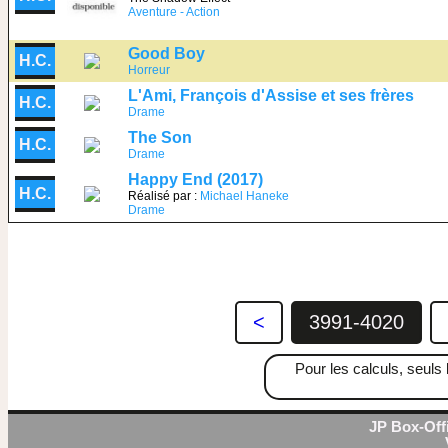
Aventure - Action
Good Boy
H.C.
Horreur
L'Ami, François d'Assise et ses frères
H.C.
Drame
The Son
H.C.
Drame
Happy End (2017)
H.C.
Réalisé par :
Michael Haneke
Drame
<
3991-4020
Pour les calculs, seuls 
JP Box-Offi