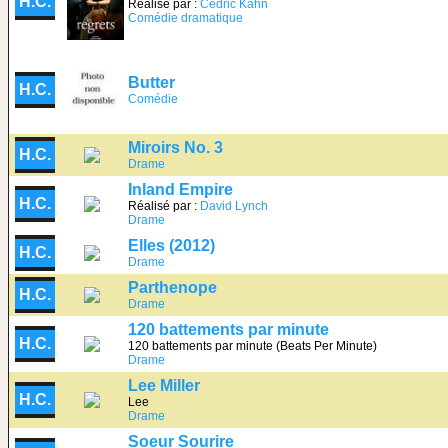
H.C.
Réalisé par :
Cédric Kahn
Comédie dramatique
Butter
H.C.
Comédie
Miroirs No. 3
H.C.
Drame
Inland Empire
H.C.
Réalisé par :
David Lynch
Drame
Elles (2012)
H.C.
Drame
Parthenope
H.C.
Drame
120 battements par minute
H.C.
120 battements par minute (Beats Per Minute)
Drame
Lee Miller
H.C.
Lee
Drame
Soeur Sourire