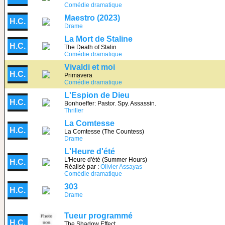
Comédie dramatique
Maestro (2023)
H.C.
Drame
La Mort de Staline
H.C.
The Death of Stalin
Comédie dramatique
Vivaldi et moi
H.C.
Primavera
Comédie dramatique
L'Espion de Dieu
H.C.
Bonhoeffer: Pastor. Spy. Assassin.
Thriller
La Comtesse
H.C.
La Comtesse (The Countess)
Drame
L'Heure d'été
L'Heure d'été (Summer Hours)
H.C.
Réalisé par :
Olivier Assayas
Comédie dramatique
303
H.C.
Drame
Tueur programmé
H.C.
The Shadow Effect