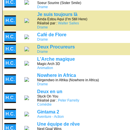
H.C.
Soeur Sourire (Sister Smile)
Drame
Je suis toujours là
Ainda Estou Aqui (I’m Still Here)
H.C.
Réalisé par :
Walter Salles
Drame
Café de Flore
H.C.
Drame
Deux Procureurs
H.C.
Drame
L'Arche magique
H.C.
Magic Arch 3D
Animation
Nowhere in Africa
H.C.
Nirgendwo in Afrika (Nowhere in Africa)
Drame
Deux en un
Stuck On You
H.C.
Réalisé par :
Peter Farrelly
Comédie
Gintama 2
H.C.
Aventure - Action
Une équipe de rêve
H.C.
Next Goal Wins