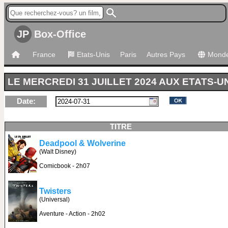
JP
Box-Office
France
Etats-Unis
Paris
Autres Pays
Mond
LE MERCREDI 31 JUILLET 2024 AUX ETATS-U
Date:
TITRE
Deadpool & Wolverine
(Walt Disney)
Comicbook - 2h07
Twisters
(Universal)
Aventure - Action - 2h02