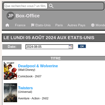
JP
Box-Office
France
Etats-Unis
Paris
Autres Pays
Mond
LE LUNDI 05 AOÛT 2024 AUX ETATS-UNIS
Date:
TITRE
Deadpool & Wolverine
(Walt Disney)
Comicbook - 2h07
Twisters
(Universal)
Aventure - Action - 2h02