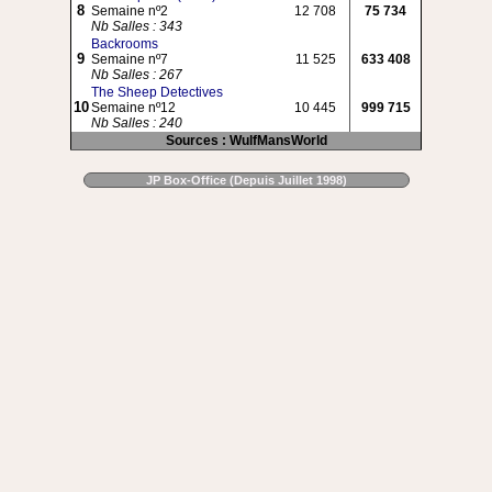
8
Semaine nº2
12 708
75 734
Nb Salles : 343
Backrooms
9
Semaine nº7
11 525
633 408
Nb Salles : 267
The Sheep Detectives
10
Semaine nº12
10 445
999 715
Nb Salles : 240
Sources : WulfMansWorld
JP Box-Office (Depuis Juillet 1998)