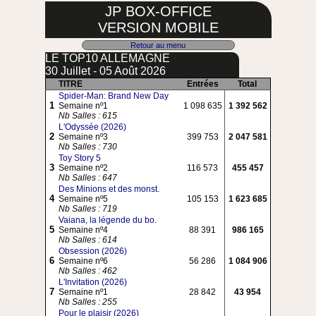
JP BOX-OFFICE
VERSION MOBILE
Retour au menu
LE TOP10 ALLEMAGNE
30 Juillet - 05 Août 2026
TITRE
Entrées
Total
Spider-Man: Brand New Day
1
Semaine nº1
1 098 635
1 392 562
Nb Salles : 615
L'Odyssée (2026)
2
Semaine nº3
399 753
2 047 581
Nb Salles : 730
Toy Story 5
3
Semaine nº2
116 573
455 457
Nb Salles : 647
Des Minions et des monst.
4
Semaine nº5
105 153
1 623 685
Nb Salles : 719
Vaiana, la légende du bo.
5
Semaine nº4
88 391
986 165
Nb Salles : 614
Obsession (2026)
6
Semaine nº6
56 286
1 084 906
Nb Salles : 462
L'Invitation (2026)
7
Semaine nº1
28 842
43 954
Nb Salles : 255
Pour le plaisir (2026)