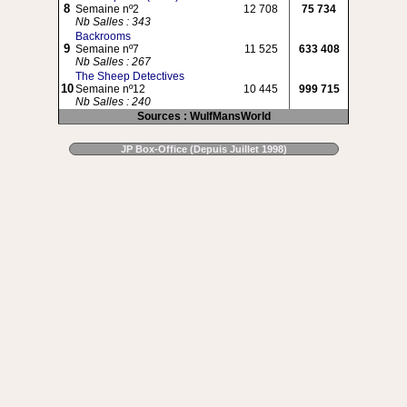
8
Semaine nº2
12 708
75 734
Nb Salles : 343
Backrooms
9
Semaine nº7
11 525
633 408
Nb Salles : 267
The Sheep Detectives
10
Semaine nº12
10 445
999 715
Nb Salles : 240
Sources : WulfMansWorld
JP Box-Office (Depuis Juillet 1998)