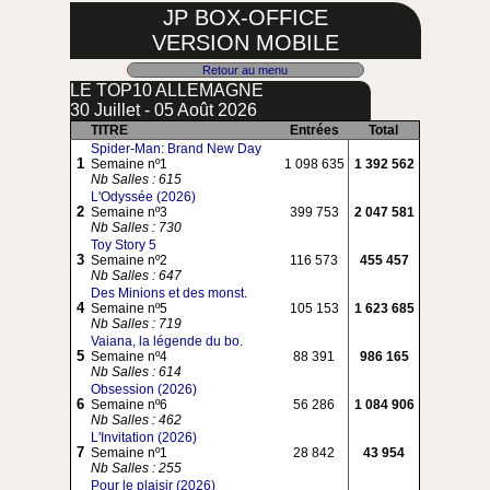
JP BOX-OFFICE
VERSION MOBILE
Retour au menu
LE TOP10 ALLEMAGNE
30 Juillet - 05 Août 2026
TITRE
Entrées
Total
Spider-Man: Brand New Day
1
Semaine nº1
1 098 635
1 392 562
Nb Salles : 615
L'Odyssée (2026)
2
Semaine nº3
399 753
2 047 581
Nb Salles : 730
Toy Story 5
3
Semaine nº2
116 573
455 457
Nb Salles : 647
Des Minions et des monst.
4
Semaine nº5
105 153
1 623 685
Nb Salles : 719
Vaiana, la légende du bo.
5
Semaine nº4
88 391
986 165
Nb Salles : 614
Obsession (2026)
6
Semaine nº6
56 286
1 084 906
Nb Salles : 462
L'Invitation (2026)
7
Semaine nº1
28 842
43 954
Nb Salles : 255
Pour le plaisir (2026)