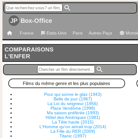
JP
Box-Office
France
Etats-Unis
Paris
Autres Pays
Mond
COMPARAISONS
L'ENFER
Films du même genre et les plus populaires
Pour qui sonne le glas (1943)
Belle de jour (1967)
La Loi du seigneur (1956)
Place Vendôme (1998)
Ma saison préférée (1993)
Hôtel des Amériques (1981)
La Tête haute (2015)
L'Homme qu'on aimait trop (2014)
La Fille du RER (2009)
Titanic (1997)