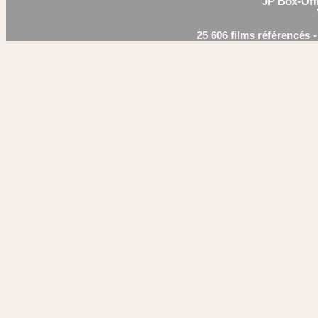
JP Box-Offi
25 606 films référencés 