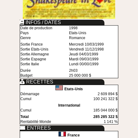
INFOS / DATES
Date de production
1998
Pays
Etats-Unis
Genre
Romance
Sortie France
Mercredi 10/03/1999
Sortie Etats-Unis
Vendredi 11/12/1998
Sortie Allemagne
Jeudi 04/03/1999
Sortie Espagne
Mardi 09/03/1999
Sortie Italie
Lundi 00/00/1999
Durée
2h03
Budget
25 000 000 $
RECETTES
Etats-Unis
Démarrage
2 609 894 $
Cumul
100 241 322 $
International
Cumul
185 044 000 $
Total
285 285 322 $
Rentabilité Monde
1 141 %
ENTREES
France