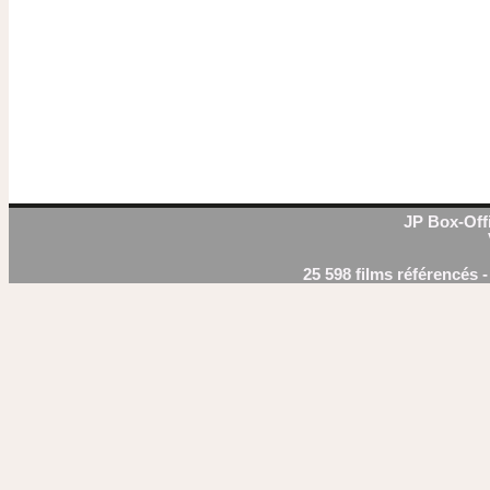
JP Box-Offi
25 598 films référencés 