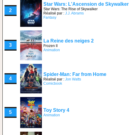
Star Wars: L'Ascension de Skywalker
Star Wars: The Rise of Skywalker
2
Réalisé par :
J.J. Abrams
Fantasy
La Reine des neiges 2
3
Frozen II
Animation
Spider-Man: Far from Home
4
Réalisé par :
Jon Watts
Comicbook
Toy Story 4
5
Animation