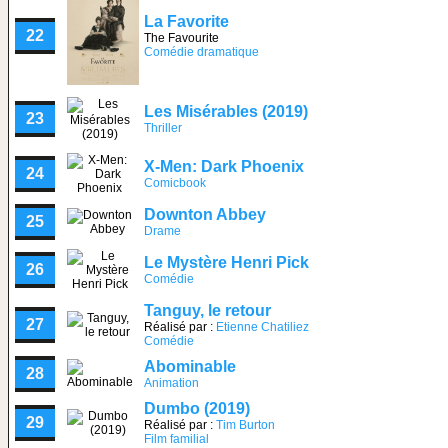
La Favorite
22
The Favourite
Comédie dramatique
Les Misérables (2019)
23
Thriller
X-Men: Dark Phoenix
24
Comicbook
Downton Abbey
25
Drame
Le Mystère Henri Pick
26
Comédie
Tanguy, le retour
27
Réalisé par :
Etienne Chatiliez
Comédie
Abominable
28
Animation
Dumbo (2019)
29
Réalisé par :
Tim Burton
Film familial