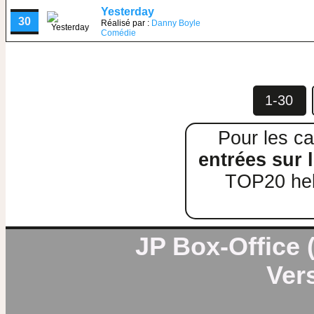
Yesterday
30
Réalisé par :
Danny Boyle
Comédie
1-30
Pour les ca
entrées sur l
TOP20 heb
JP Box-Office (
Vers