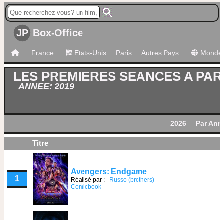
JP
Box-Office
France
Etats-Unis
Paris
Autres Pays
Mond
LES PREMIERES SEANCES A PAR
ANNEE: 2019
2026
Par An
Titre
Avengers: Endgame
1
Réalisé par :
- Russo (brothers)
Comicbook