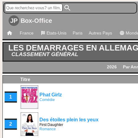
JP
Box-Office
France
Etats-Unis
Paris
Autres Pays
Mond
LES DEMARRAGES EN ALLEMA
CLASSEMENT GÉNÉRAL
2026
Par An
Titre
Phat Girlz
1
Comédie
Des étoiles plein les yeux
2
First Daughter
Romance