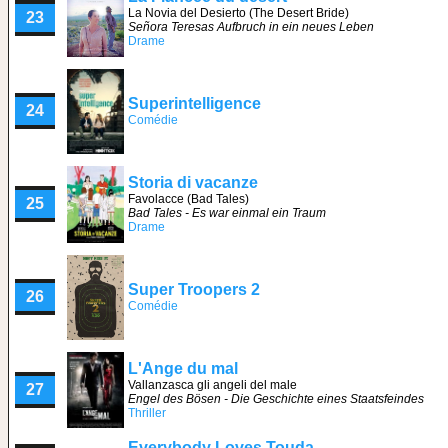
La Novia del Desierto (The Desert Bride)
23
Señora Teresas Aufbruch in ein neues Leben
Drame
Superintelligence
24
Comédie
Storia di vacanze
Favolacce (Bad Tales)
25
Bad Tales - Es war einmal ein Traum
Drame
Super Troopers 2
26
Comédie
L'Ange du mal
Vallanzasca gli angeli del male
27
Engel des Bösen - Die Geschichte eines Staatsfeindes
Thriller
Everybody Loves Touda