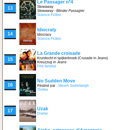
Le Passager nº4
Stowaway
13
Stowaway - Blinder Passagier
Science Fiction
Idiocraty
14
Idiocracy
Science Fiction
La Grande croisade
Kruistocht in spijkerbroek (Crusade in Jeans)
15
Kreuzzug in Jeans
Film familial
No Sudden Move
16
Réalisé par :
Steven Soderbergh
Thriller
Uzak
17
Drame