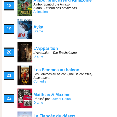
Ainbo, princesse d'Amazonie
Ainbo. Spirit of the Amazon
18
Ainbo - Hüterin des Amazonas
Animation
Ayka
19
Drame
L'Apparition
20
L'Apparition - Die Erscheinung
Drame
Les Femmes au balcon
Les Femmes au balcon (The Balconettes)
21
Balconettes
Comédie
Matthias & Maxime
22
Réalisé par :
Xavier Dolan
Drame
La Fiancée du désert