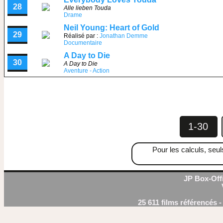
28
Alle lieben Touda
Drame
Neil Young: Heart of Gold
29
Réalisé par :
Jonathan Demme
Documentaire
A Day to Die
30
A Day to Die
Aventure - Action
1-30
Pour les calculs, seul
JP Box-Offi
25 611 films référencés 