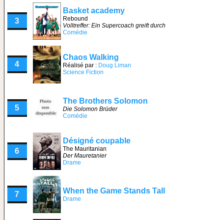
Basket academy
Rebound
3
Volltreffer: Ein Supercoach greift durch
Comédie
Chaos Walking
4
Réalisé par :
Doug Liman
Science Fiction
The Brothers Solomon
5
Die Solomon Brüder
Comédie
Désigné coupable
The Mauritanian
6
Der Mauretanier
Drame
When the Game Stands Tall
7
Drame