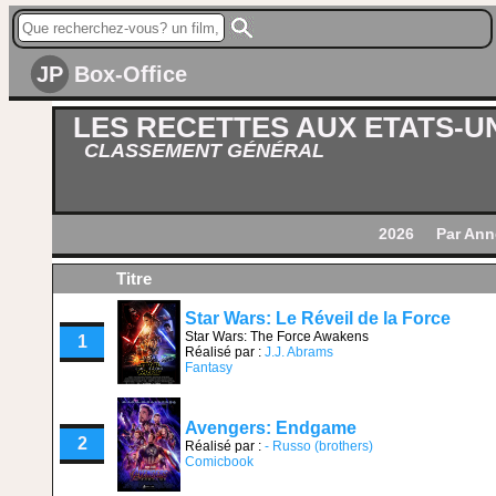
JP
Box-Office
LES RECETTES AUX ETATS-U
CLASSEMENT GÉNÉRAL
2026
Par Ann
Titre
Star Wars: Le Réveil de la Force
Star Wars: The Force Awakens
1
Réalisé par :
J.J. Abrams
Fantasy
Avengers: Endgame
2
Réalisé par :
- Russo (brothers)
Comicbook