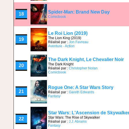
Spider-Man: Brand New Day
18
Comicbook
Le Roi Lion (2019)
The Lion King (2019)
19
Réalisé par :
Jon Favreau
Aventure - Action
The Dark Knight, Le Chevalier Noir
The Dark Knight
20
Réalisé par :
Christopher Nolan
Comicbook
Rogue One: A Star Wars Story
21
Réalisé par :
Gareth Edwards
Fantasy
Star Wars: L'Ascension de Skywalke
Star Wars: The Rise of Skywalker
22
Réalisé par :
J.J. Abrams
Fantasy