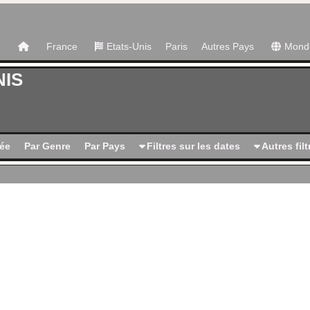
France
Etats-Unis
Paris
Autres Pays
Mond
NIS
ée
Par Genre
Par Pays
Filtres sur les dates
Autres filt