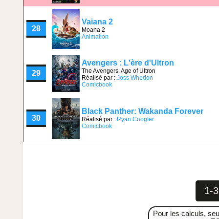
Vaiana 2
28
Moana 2
Animation
Avengers : L'ère d'Ultron
The Avengers: Age of Ultron
29
Réalisé par :
Joss Whedon
Comicbook
Black Panther: Wakanda Forever
30
Réalisé par :
Ryan Coogler
Comicbook
1-3
Pour les calculs, seu