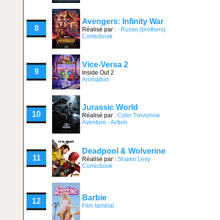
Avengers: Infinity War
8
Réalisé par :
- Russo (brothers)
Comicbook
Vice-Versa 2
9
Inside Out 2
Animation
Jurassic World
10
Réalisé par :
Colin Trevorrow
Aventure - Action
Deadpool & Wolverine
11
Réalisé par :
Shawn Levy
Comicbook
Barbie
12
Film familial