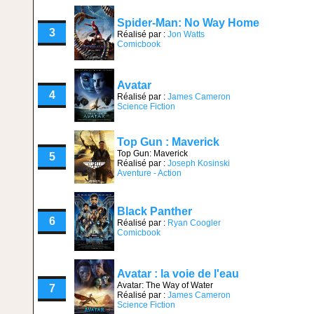
Spider-Man: No Way Home
3
Réalisé par :
Jon Watts
Comicbook
Avatar
4
Réalisé par :
James Cameron
Science Fiction
Top Gun : Maverick
Top Gun: Maverick
5
Réalisé par :
Joseph Kosinski
Aventure - Action
Black Panther
6
Réalisé par :
Ryan Coogler
Comicbook
Avatar : la voie de l'eau
Avatar: The Way of Water
7
Réalisé par :
James Cameron
Science Fiction