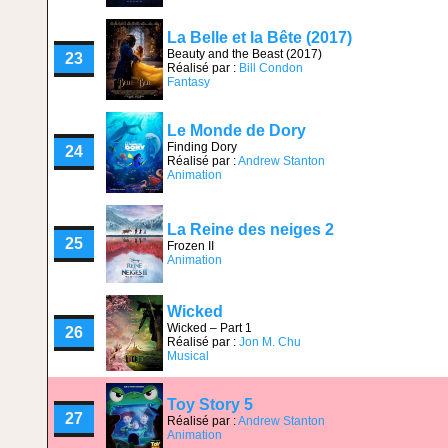
La Belle et la Bête (2017)
Beauty and the Beast (2017)
23
Réalisé par :
Bill Condon
Fantasy
Le Monde de Dory
Finding Dory
24
Réalisé par :
Andrew Stanton
Animation
La Reine des neiges 2
25
Frozen II
Animation
Wicked
Wicked – Part 1
26
Réalisé par :
Jon M. Chu
Musical
Toy Story 5
27
Réalisé par :
Andrew Stanton
Animation