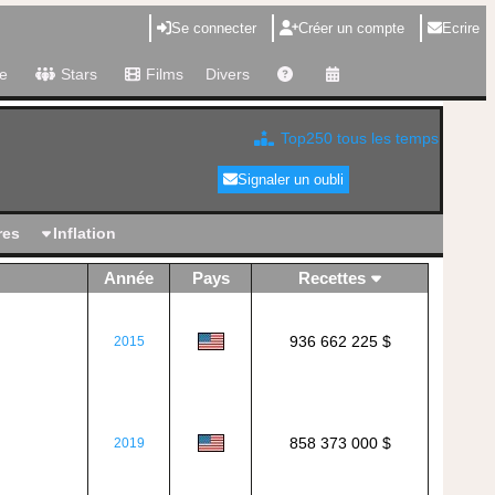
Se connecter
Créer un compte
Ecrire
e
Stars
Films
Divers
Top250 tous les temps
Signaler un oubli
res
Inflation
Année
Pays
Recettes
936 662 225 $
2015
858 373 000 $
2019