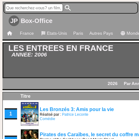
JP
Box-Office
France
Etats-Unis
Paris
Autres Pays
Mond
LES ENTREES EN FRANCE
ANNEE: 2006
2026
Par An
Titre
Les Bronzés 3: Amis pour la vie
1
Réalisé par :
Patrice Leconte
Comédie
Pirates des Caraïbes, le secret du coffre m