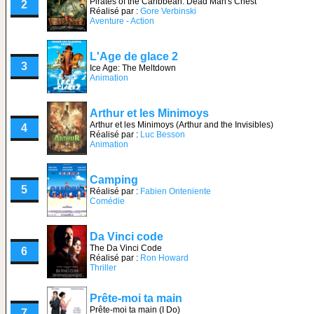
Pirates of the Caribbean: Dead Man's Chest
2
Réalisé par :
Gore Verbinski
Aventure - Action
L'Age de glace 2
3
Ice Age: The Meltdown
Animation
Arthur et les Minimoys
Arthur et les Minimoys (Arthur and the Invisibles)
4
Réalisé par :
Luc Besson
Animation
Camping
5
Réalisé par :
Fabien Onteniente
Comédie
Da Vinci code
The Da Vinci Code
6
Réalisé par :
Ron Howard
Thriller
Prête-moi ta main
Prête-moi ta main (I Do)
7