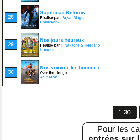
Superman Returns
28
Réalisé par :
Bryan Singer
Comicbook
Nos jours heureux
29
Réalisé par :
. Nakache & Toledano
Comédie
Nos voisins, les hommes
30
Over the Hedge
Animation
1-30
Pour les ca
entrées sur l