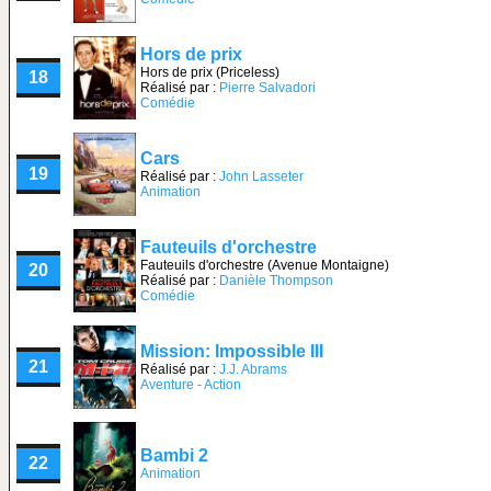
Hors de prix
Hors de prix (Priceless)
18
Réalisé par :
Pierre Salvadori
Comédie
Cars
19
Réalisé par :
John Lasseter
Animation
Fauteuils d'orchestre
Fauteuils d'orchestre (Avenue Montaigne)
20
Réalisé par :
Danièle Thompson
Comédie
Mission: Impossible III
21
Réalisé par :
J.J. Abrams
Aventure - Action
Bambi 2
22
Animation