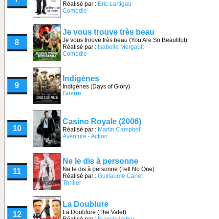
Réalisé par :
Eric Lartigau
Comédie
Je vous trouve très beau
Je vous trouve très beau (You Are So Beautiful)
8
Réalisé par :
Isabelle Mergault
Comédie
Indigènes
9
Indigènes (Days of Glory)
Guerre
Casino Royale (2006)
10
Réalisé par :
Martin Campbell
Aventure - Action
Ne le dis à personne
Ne le dis à personne (Tell No One)
11
Réalisé par :
Guillaume Canet
Thriller
La Doublure
La Doublure (The Valet)
12