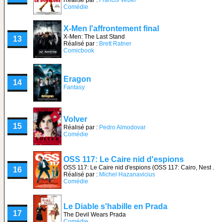
Réalisé par :
Francis Veber
Comédie
X-Men l'affrontement final
X-Men: The Last Stand
13
Réalisé par :
Brett Ratner
Comicbook
Eragon
14
Fantasy
Volver
15
Réalisé par :
Pedro Almodovar
Comédie
OSS 117: Le Caire nid d'espions
OSS 117: Le Caire nid d'espions (OSS 117: Cairo, Nest .
16
Réalisé par :
Michel Hazanavicius
Comédie
Le Diable s'habille en Prada
17
The Devil Wears Prada
Comédie