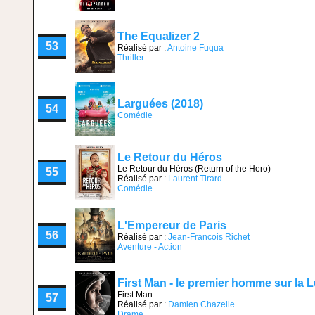
The Equalizer 2
53
Réalisé par :
Antoine Fuqua
Thriller
Larguées (2018)
54
Comédie
Le Retour du Héros
Le Retour du Héros (Return of the Hero)
55
Réalisé par :
Laurent Tirard
Comédie
L'Empereur de Paris
56
Réalisé par :
Jean-Francois Richet
Aventure - Action
First Man - le premier homme sur la 
First Man
57
Réalisé par :
Damien Chazelle
Drame