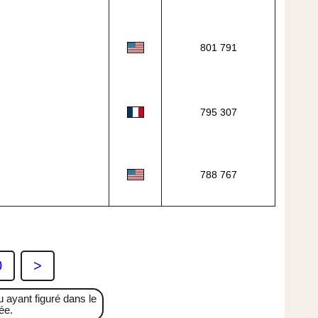
801 791
795 307
788 767
0
>
 ayant figuré dans le
ée.