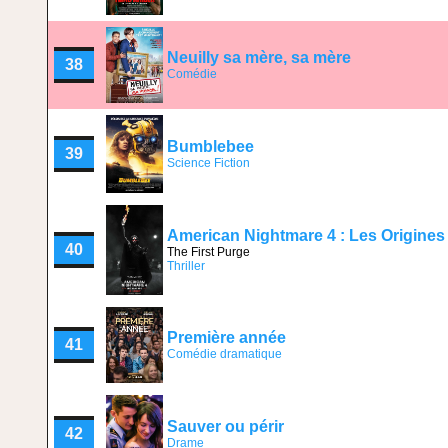
Neuilly sa mère, sa mère
38
Comédie
Bumblebee
39
Science Fiction
American Nightmare 4 : Les Origines
40
The First Purge
Thriller
Première année
41
Comédie dramatique
Sauver ou périr
42
Drame