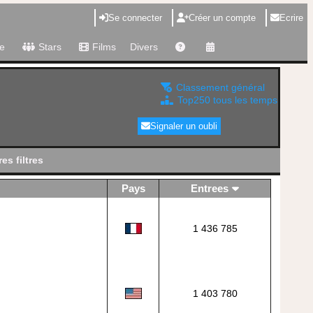
Se connecter
Créer un compte
Ecrire
e
Stars
Films
Divers
Classement général
Top250 tous les temps
Signaler un oubli
es filtres
Pays
Entrees
1 436 785
1 403 780