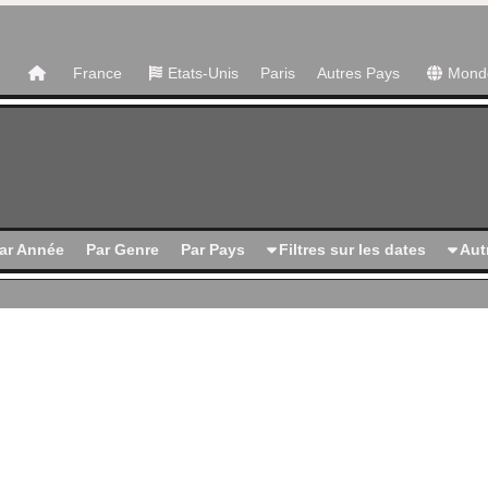
France
Etats-Unis
Paris
Autres Pays
Mond
ar Année
Par Genre
Par Pays
Filtres sur les dates
Autr