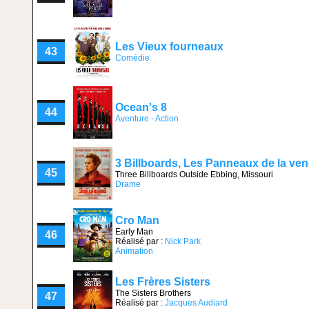
Les Vieux fourneaux
43
Comédie
Ocean's 8
44
Aventure - Action
3 Billboards, Les Panneaux de la ve
45
Three Billboards Outside Ebbing, Missouri
Drame
Cro Man
Early Man
46
Réalisé par :
Nick Park
Animation
Les Frères Sisters
The Sisters Brothers
47
Réalisé par :
Jacques Audiard