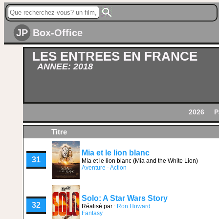
JP
Box-Office
LES ENTREES EN FRANCE
ANNEE: 2018
2026
P
Titre
Mia et le lion blanc
31
Mia et le lion blanc (Mia and the White Lion)
Aventure - Action
Solo: A Star Wars Story
32
Réalisé par :
Ron Howard
Fantasy