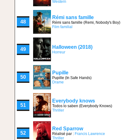
Western
Rémi sans famille
48
Rémi sans famille (Remi, Nobody's Boy)
Film familial
Halloween (2018)
49
Horreur
Pupille
50
Pupille (In Safe Hands)
Drame
Everybody knows
51
Todos lo saben (Everybody Knows)
Thriller
Red Sparrow
52
Réalisé par :
Francis Lawrence
Thriller