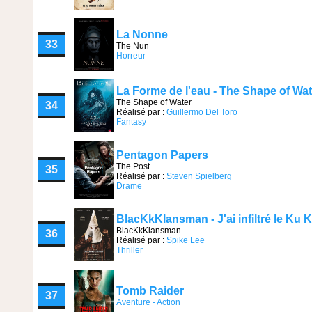
La Nonne
33
The Nun
Horreur
La Forme de l'eau - The Shape of Wat
The Shape of Water
34
Réalisé par :
Guillermo Del Toro
Fantasy
Pentagon Papers
The Post
35
Réalisé par :
Steven Spielberg
Drame
BlacKkKlansman - J'ai infiltré le Ku 
BlacKkKlansman
36
Réalisé par :
Spike Lee
Thriller
Tomb Raider
37
Aventure - Action