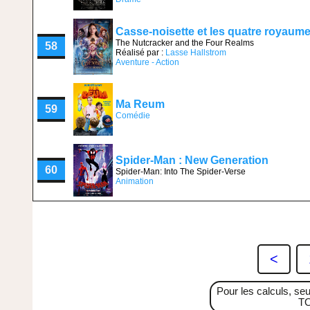
Casse-noisette et les quatre royaum
The Nutcracker and the Four Realms
58
Réalisé par :
Lasse Hallstrom
Aventure - Action
Ma Reum
59
Comédie
Spider-Man : New Generation
60
Spider-Man: Into The Spider-Verse
Animation
<
Pour les calculs, seu
TO