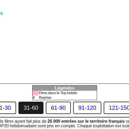
es
Légendes
Films dans le Top hebdo
#
Reprise
1-30
31-60
61-90
91-120
121-15
ls films ayant fait plus de
25 000 entrées sur le territoire français
ou
P20 hebdomadaire sont pris en compte. Chaque exploitation est isol