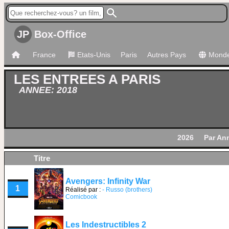
JP
Box-Office
France
Etats-Unis
Paris
Autres Pays
Mond
LES ENTREES A PARIS
ANNEE: 2018
2026
Par An
Titre
Avengers: Infinity War
1
Réalisé par :
- Russo (brothers)
Comicbook
Les Indestructibles 2