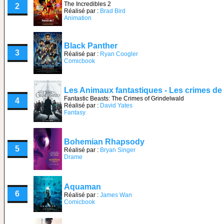
The Incredibles 2
2
Réalisé par :
Brad Bird
Animation
Black Panther
3
Réalisé par :
Ryan Coogler
Comicbook
Les Animaux fantastiques - Les crimes de
Fantastic Beasts: The Crimes of Grindelwald
4
Réalisé par :
David Yates
Fantasy
Bohemian Rhapsody
5
Réalisé par :
Bryan Singer
Drame
Aquaman
6
Réalisé par :
James Wan
Comicbook