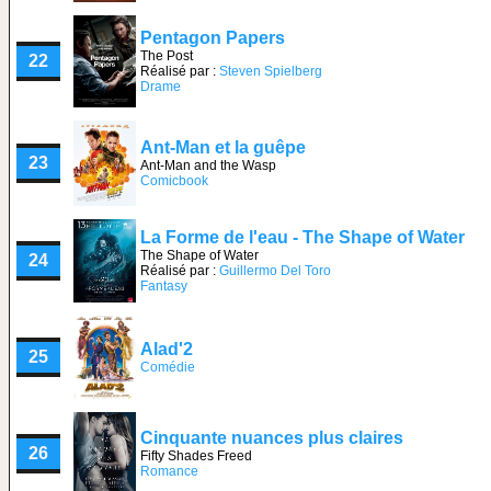
Pentagon Papers
The Post
22
Réalisé par :
Steven Spielberg
Drame
Ant-Man et la guêpe
23
Ant-Man and the Wasp
Comicbook
La Forme de l'eau - The Shape of Water
The Shape of Water
24
Réalisé par :
Guillermo Del Toro
Fantasy
Alad'2
25
Comédie
Cinquante nuances plus claires
26
Fifty Shades Freed
Romance