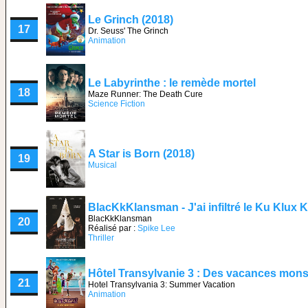
Le Grinch (2018)
17
Dr. Seuss' The Grinch
Animation
Le Labyrinthe : le remède mortel
18
Maze Runner: The Death Cure
Science Fiction
A Star is Born (2018)
19
Musical
BlacKkKlansman - J'ai infiltré le Ku Klux 
BlacKkKlansman
20
Réalisé par :
Spike Lee
Thriller
Hôtel Transylvanie 3 : Des vacances mon
21
Hotel Transylvania 3: Summer Vacation
Animation