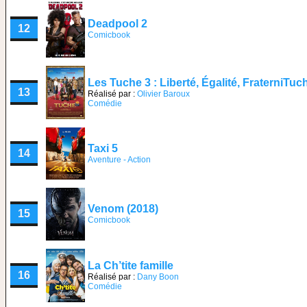
Deadpool 2
12
Comicbook
Les Tuche 3 : Liberté, Égalité, FraterniTuc
13
Réalisé par :
Olivier Baroux
Comédie
Taxi 5
14
Aventure - Action
Venom (2018)
15
Comicbook
La Ch’tite famille
16
Réalisé par :
Dany Boon
Comédie