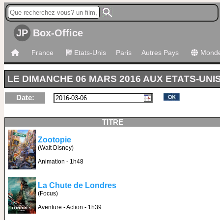
JP
Box-Office
France
Etats-Unis
Paris
Autres Pays
Mond
LE DIMANCHE 06 MARS 2016 AUX ETATS-UNI
Date:
TITRE
Zootopie
(Walt Disney)
Animation - 1h48
La Chute de Londres
(Focus)
Aventure - Action - 1h39