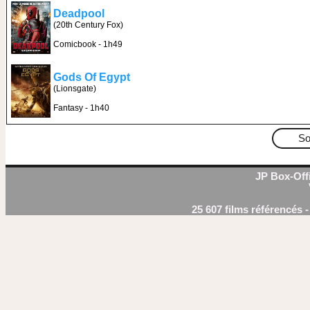
Deadpool
(20th Century Fox)
Comicbook - 1h49
Gods Of Egypt
(Lionsgate)
Fantasy - 1h40
So
JP Box-Offi
25 607 films référencés 