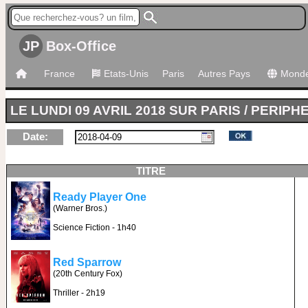
JP
Box-Office
France
Etats-Unis
Paris
Autres Pays
Mond
LE LUNDI 09 AVRIL 2018 SUR PARIS / PERIPH
Date:
TITRE
Ready Player One
(Warner Bros.)
Science Fiction - 1h40
Red Sparrow
(20th Century Fox)
Thriller - 2h19