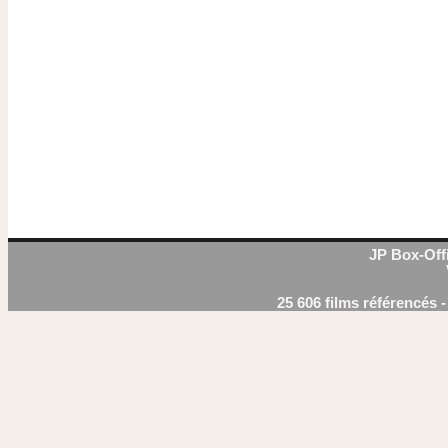
JP Box-Offi
25 606 films référencés 