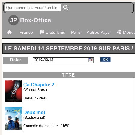
JP
Box-Office
France
Etats-Unis
Paris
Autres Pays
Mond
LE SAMEDI 14 SEPTEMBRE 2019 SUR PARIS /
Date:
TITRE
Ça Chapitre 2
(Warner Bros.)
Horreur - 2h45
Deux moi
(Studiocanal)
Comédie dramatique - 1h50