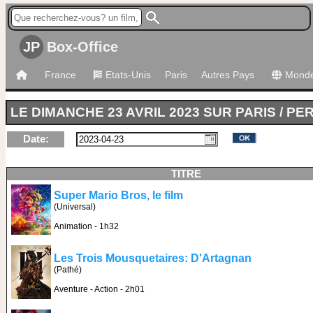
JP
Box-Office
France
Etats-Unis
Paris
Autres Pays
Mond
LE DIMANCHE 23 AVRIL 2023 SUR PARIS / PE
Date:
TITRE
Super Mario Bros, le film
(Universal)
Animation - 1h32
Les Trois Mousquetaires: D'Artagnan
(Pathé)
Aventure - Action - 2h01