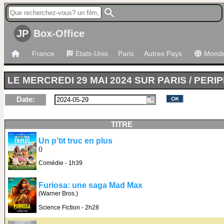
JP
Box-Office
France
Etats-Unis
Paris
Autres Pays
Mond
LE MERCREDI 29 MAI 2024 SUR PARIS / PERI
Date:
TITRE
Un p’tit truc en plus
()
Comédie - 1h39
Furiosa: une saga Mad Max
(Warner Bros.)
Science Fiction - 2h28