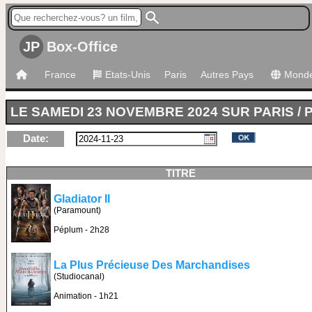
JP
Box-Office
France
Etats-Unis
Paris
Autres Pays
Mond
LE SAMEDI 23 NOVEMBRE 2024 SUR PARIS / 
Date:
TITRE
Gladiator II
(Paramount)
Péplum - 2h28
La Plus Précieuse Des Marchandises
(Studiocanal)
Animation - 1h21