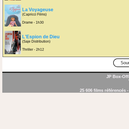
La Voyageuse
(Capricci Films)
Drame - 1h30
L'Espion de Dieu
(Saje Distribution)
Thriller - 2h12
Sou
JP Box-Offi
25 606 films référencés 