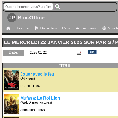
JP
Box-Office
France
Etats-Unis
Paris
Autres Pays
Mond
LE MERCREDI 22 JANVIER 2025 SUR PARIS / 
Date:
TITRE
Jouer avec le feu
(Ad vitam)
Drame - 1h50
Mufasa: Le Roi Lion
(Walt Disney Pictures)
Animation - 1h58