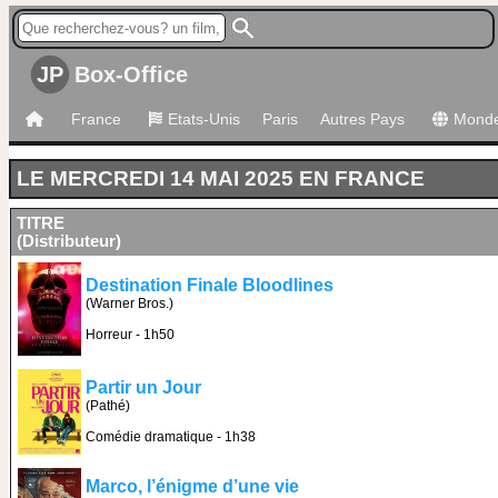
JP
Box-Office
France
Etats-Unis
Paris
Autres Pays
Mond
LE MERCREDI 14 MAI 2025 EN FRANCE
TITRE
(Distributeur)
Destination Finale Bloodlines
(Warner Bros.)
Horreur - 1h50
Partir un Jour
(Pathé)
Comédie dramatique - 1h38
Marco, l’énigme d’une vie