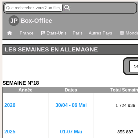
JP
Box-Office
France
Etats-Unis
Paris
Autres Pays
Mond
LES SEMAINES EN ALLEMAGNE
SEMAINE N°18
Année
Dates
Total Semain
30/04 - 06 Mai
2026
1 724 936
01-07 Mai
2025
855 887