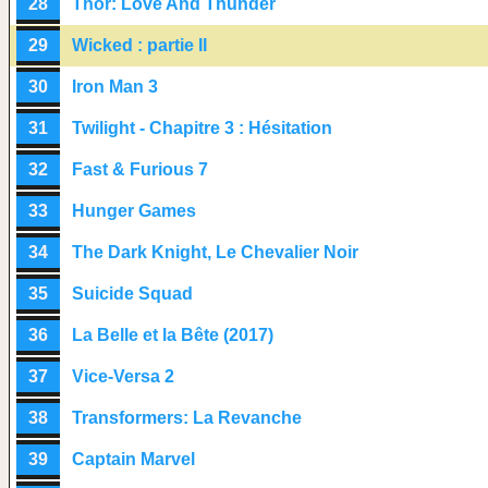
28
Thor: Love And Thunder
29
Wicked : partie II
30
Iron Man 3
31
Twilight - Chapitre 3 : Hésitation
32
Fast & Furious 7
33
Hunger Games
34
The Dark Knight, Le Chevalier Noir
35
Suicide Squad
36
La Belle et la Bête (2017)
37
Vice-Versa 2
38
Transformers: La Revanche
39
Captain Marvel