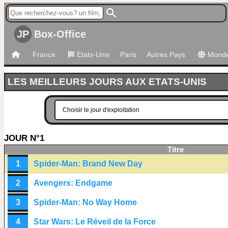
JP
Box-Office
France
Etats-Unis
Paris
Autres Pays
Mond
LES MEILLEURS JOURS AUX ETATS-UNIS
JOUR N°1
Titre
1
Spider-Man: Brand New Day
2
Avengers: Endgame
3
Spider-Man: No Way Home
4
Star Wars: Le Réveil de la Force