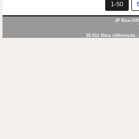
1-50
JP Box-Offi
25 611 films référencés 