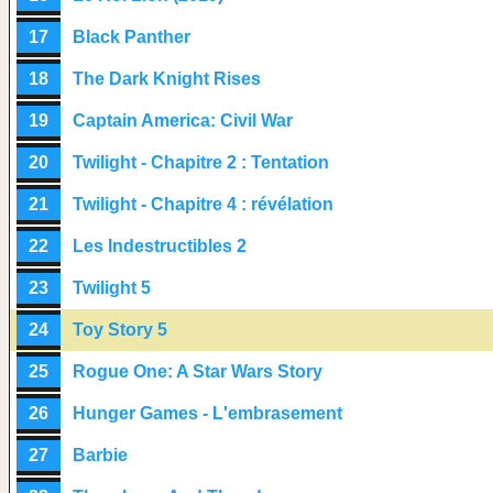
17
Black Panther
18
The Dark Knight Rises
19
Captain America: Civil War
20
Twilight - Chapitre 2 : Tentation
21
Twilight - Chapitre 4 : révélation
22
Les Indestructibles 2
23
Twilight 5
24
Toy Story 5
25
Rogue One: A Star Wars Story
26
Hunger Games - L'embrasement
27
Barbie