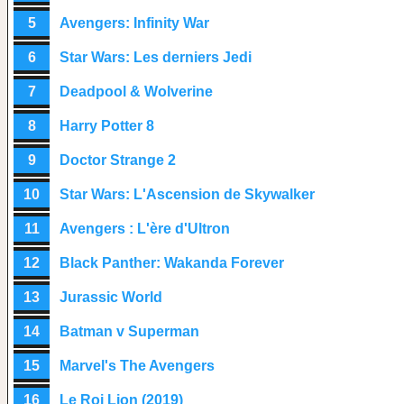
5
Avengers: Infinity War
6
Star Wars: Les derniers Jedi
7
Deadpool & Wolverine
8
Harry Potter 8
9
Doctor Strange 2
10
Star Wars: L'Ascension de Skywalker
11
Avengers : L'ère d'Ultron
12
Black Panther: Wakanda Forever
13
Jurassic World
14
Batman v Superman
15
Marvel's The Avengers
16
Le Roi Lion (2019)