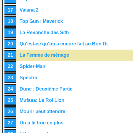
17
Vaiana 2
18
Top Gun : Maverick
19
La Revanche des Sith
20
Qu'est-ce qu'on a encore fait au Bon Di.
21
La Femme de ménage
22
Spider-Man
23
Spectre
24
Dune : Deuxième Partie
25
Mufasa: Le Roi Lion
26
Mourir peut attendre
27
Un p’tit truc en plus