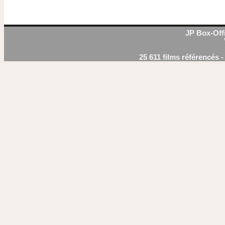
JP Box-Offi
25 611 films référencés 