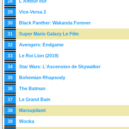
28
L'Amour ouf
29
Vice-Versa 2
30
Black Panther: Wakanda Forever
31
Super Mario Galaxy Le Film
32
Avengers: Endgame
33
Le Roi Lion (2019)
34
Star Wars: L'Ascension de Skywalker
35
Bohemian Rhapsody
36
The Batman
37
Le Grand Bain
38
Marsupilami
39
Wonka