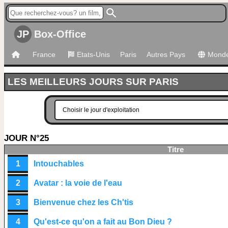
JP
Box-Office
France
Etats-Unis
Paris
Autres Pays
Mond
LES MEILLEURS JOURS SUR PARIS
JOUR N°25
Titre
1
Intouchables
2
Avatar : la voie de l'eau
3
Bienvenue chez les Ch'tis
4
Qu'est-ce qu'on a fait au Bon Dieu ?