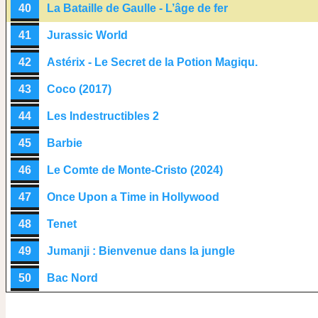
40
La Bataille de Gaulle - L’âge de fer
41
Jurassic World
42
Astérix - Le Secret de la Potion Magiqu.
43
Coco (2017)
44
Les Indestructibles 2
45
Barbie
46
Le Comte de Monte-Cristo (2024)
47
Once Upon a Time in Hollywood
48
Tenet
49
Jumanji : Bienvenue dans la jungle
50
Bac Nord