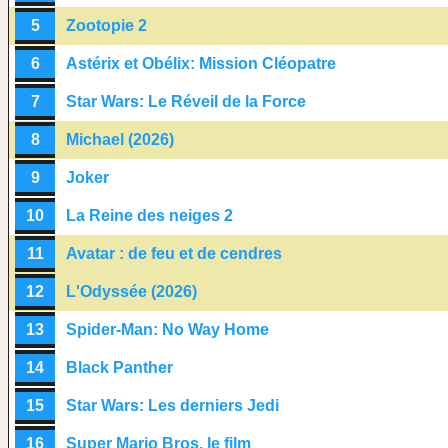
5
Zootopie 2
6
Astérix et Obélix: Mission Cléopatre
7
Star Wars: Le Réveil de la Force
8
Michael (2026)
9
Joker
10
La Reine des neiges 2
11
Avatar : de feu et de cendres
12
L'Odyssée (2026)
13
Spider-Man: No Way Home
14
Black Panther
15
Star Wars: Les derniers Jedi
16
Super Mario Bros, le film