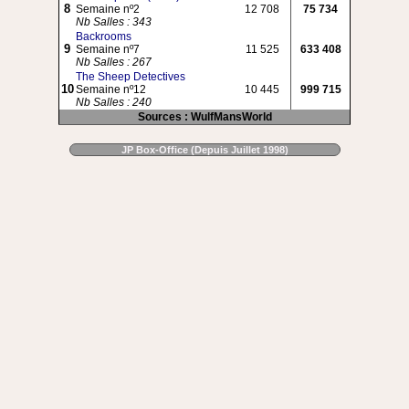
8
Semaine nº2
12 708
75 734
Nb Salles : 343
Backrooms
9
Semaine nº7
11 525
633 408
Nb Salles : 267
The Sheep Detectives
10
Semaine nº12
10 445
999 715
Nb Salles : 240
Sources : WulfMansWorld
JP Box-Office (Depuis Juillet 1998)