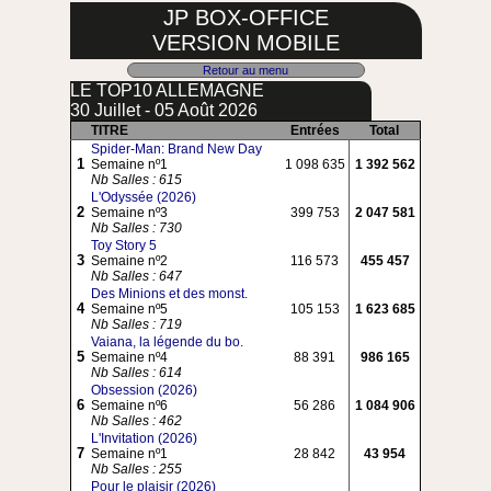
JP BOX-OFFICE
VERSION MOBILE
Retour au menu
LE TOP10 ALLEMAGNE
30 Juillet - 05 Août 2026
TITRE
Entrées
Total
Spider-Man: Brand New Day
1
Semaine nº1
1 098 635
1 392 562
Nb Salles : 615
L'Odyssée (2026)
2
Semaine nº3
399 753
2 047 581
Nb Salles : 730
Toy Story 5
3
Semaine nº2
116 573
455 457
Nb Salles : 647
Des Minions et des monst.
4
Semaine nº5
105 153
1 623 685
Nb Salles : 719
Vaiana, la légende du bo.
5
Semaine nº4
88 391
986 165
Nb Salles : 614
Obsession (2026)
6
Semaine nº6
56 286
1 084 906
Nb Salles : 462
L'Invitation (2026)
7
Semaine nº1
28 842
43 954
Nb Salles : 255
Pour le plaisir (2026)