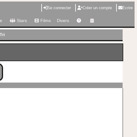
Se connecter
Créer un compte
Ecrire
e
Stars
Films
Divers
Tri