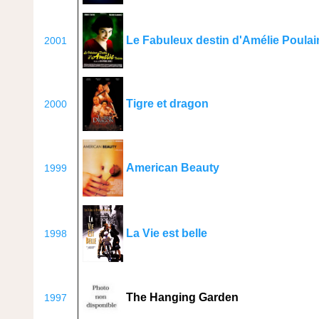
Le Fabuleux destin d'Amélie Poulai
2001
Tigre et dragon
2000
American Beauty
1999
La Vie est belle
1998
The Hanging Garden
1997