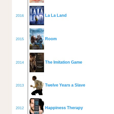
La La Land
2016
Room
2015
The Imitation Game
2014
Twelve Years a Slave
2013
Happiness Therapy
2012