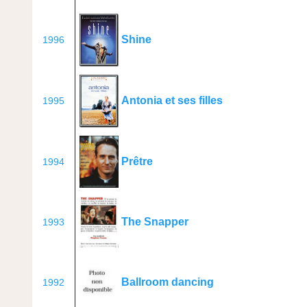
Shine
1996
Antonia et ses filles
1995
Prêtre
1994
The Snapper
1993
Ballroom dancing
1992