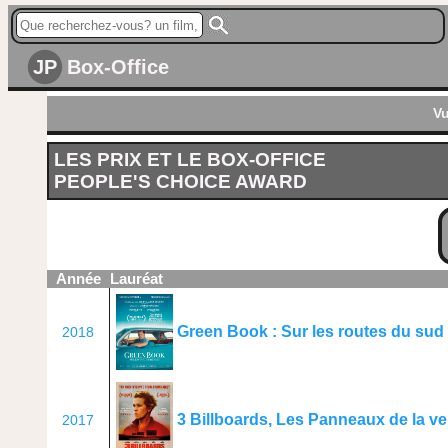
JP
Box-Office
Vu
LES PRIX ET LE BOX-OFFICE
PEOPLE'S CHOICE AWARD
Année
Lauréat
Green Book : Sur les routes du sud
2018
3 Billboards, Les Panneaux de la 
2017