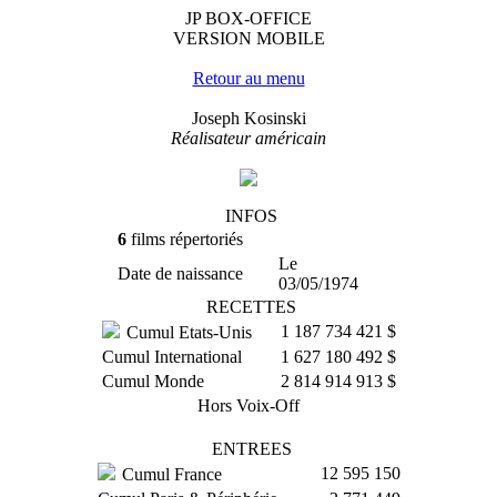
JP BOX-OFFICE
VERSION MOBILE
Retour au menu
Joseph Kosinski
Réalisateur américain
INFOS
6
films répertoriés
Le
Date de naissance
03/05/1974
RECETTES
1 187 734 421 $
Cumul Etats-Unis
Cumul International
1 627 180 492 $
Cumul Monde
2 814 914 913 $
Hors Voix-Off
ENTREES
12 595 150
Cumul France