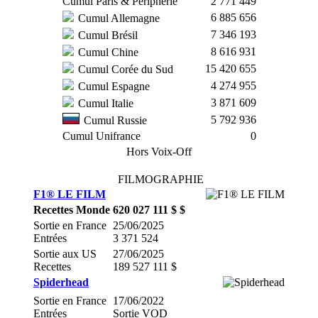
Cumul Paris & Périphérie
2 771 449
6 885 656
Cumul Allemagne
7 346 193
Cumul Brésil
8 616 931
Cumul Chine
15 420 655
Cumul Corée du Sud
4 274 955
Cumul Espagne
3 871 609
Cumul Italie
5 792 936
Cumul Russie
Cumul Unifrance
0
Hors Voix-Off
FILMOGRAPHIE
F1® LE FILM
Recettes Monde
620 027 111 $ $
Sortie en France
25/06/2025
Entrées
3 371 524
Sortie aux US
27/06/2025
Recettes
189 527 111 $
Spiderhead
Sortie en France
17/06/2022
Entrées
Sortie VOD