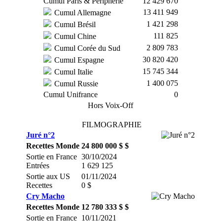
Cumul Paris & Périphérie
12 429 670
13 411 949
Cumul Allemagne
1 421 298
Cumul Brésil
111 825
Cumul Chine
2 809 783
Cumul Corée du Sud
30 820 420
Cumul Espagne
15 745 344
Cumul Italie
1 400 075
Cumul Russie
Cumul Unifrance
0
Hors Voix-Off
FILMOGRAPHIE
Juré n°2
Recettes Monde
24 800 000 $ $
Sortie en France
30/10/2024
Entrées
1 629 125
Sortie aux US
01/11/2024
Recettes
0 $
Cry Macho
Recettes Monde
12 780 333 $ $
Sortie en France
10/11/2021