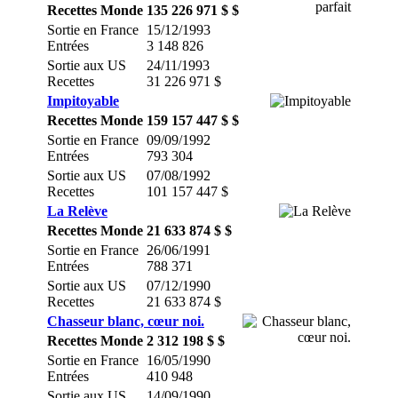
Recettes Monde
135 226 971 $ $
Sortie en France
15/12/1993
Entrées
3 148 826
Sortie aux US
24/11/1993
Recettes
31 226 971 $
Impitoyable
Recettes Monde
159 157 447 $ $
Sortie en France
09/09/1992
Entrées
793 304
Sortie aux US
07/08/1992
Recettes
101 157 447 $
La Relève
Recettes Monde
21 633 874 $ $
Sortie en France
26/06/1991
Entrées
788 371
Sortie aux US
07/12/1990
Recettes
21 633 874 $
Chasseur blanc, cœur noi.
Recettes Monde
2 312 198 $ $
Sortie en France
16/05/1990
Entrées
410 948
Sortie aux US
14/09/1990