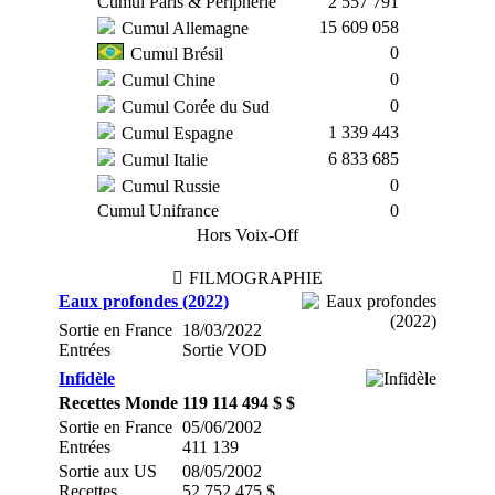
Cumul Paris & Périphérie
2 557 791
15 609 058
Cumul Allemagne
0
Cumul Brésil
0
Cumul Chine
0
Cumul Corée du Sud
1 339 443
Cumul Espagne
6 833 685
Cumul Italie
0
Cumul Russie
Cumul Unifrance
0
Hors Voix-Off
FILMOGRAPHIE
Eaux profondes (2022)
Sortie en France
18/03/2022
Entrées
Sortie VOD
Infidèle
Recettes Monde
119 114 494 $ $
Sortie en France
05/06/2002
Entrées
411 139
Sortie aux US
08/05/2002
Recettes
52 752 475 $