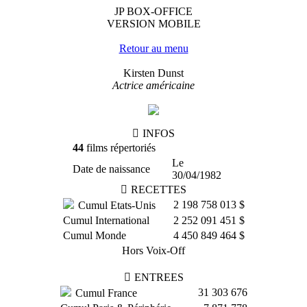
JP BOX-OFFICE
VERSION MOBILE
Retour au menu
Kirsten Dunst
Actrice américaine
INFOS
44
films répertoriés
Le
Date de naissance
30/04/1982
RECETTES
2 198 758 013 $
Cumul Etats-Unis
Cumul International
2 252 091 451 $
Cumul Monde
4 450 849 464 $
Hors Voix-Off
ENTREES
31 303 676
Cumul France