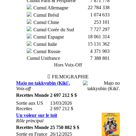
Cumul Paris & Périphérie
7 871 778
22 784 338
Cumul Allemagne
1 074 633
Cumul Brésil
253 101
Cumul Chine
7 727 297
Cumul Corée du Sud
18 061 314
Cumul Espagne
15 131 362
Cumul Italie
4 371 903
Cumul Russie
Cumul Unifrance
7 388 801
Hors Voix-Off
FILMOGRAPHIE
Majo no takkyubin (Kiki'.
Voix-off
Recettes Monde
2 697 212 $ $
Sortie aux US
13/03/2026
Recettes
2 697 212 $
Un voleur sur le toit
Rôle principal
Recettes Monde
25 750 882 $ $
Sortie en France
26/12/2025