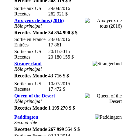
Recettes Monde
568 519 $ $
Sortie aux US
29/04/2016
Recettes
262 921 $
Aux yeux de tous (2016)
Rôle principal
Recettes Monde
34 854 990 $ $
Sortie en France
23/03/2016
Entrées
17 861
Sortie aux US
20/11/2015
Recettes
20 180 155 $
Strangerland
Rôle principal
Recettes Monde
43 716 $ $
Sortie aux US
10/07/2015
Recettes
17 472 $
Queen of the Desert
Rôle principal
Recettes Monde
1 195 270 $ $
Paddington
Second rôle
Recettes Monde
267 999 554 $ $
Sortie en France
03/12/2014