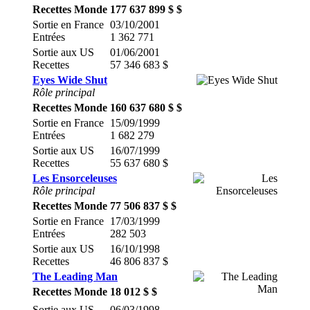
Recettes Monde
177 637 899 $ $
Sortie en France
03/10/2001
Entrées
1 362 771
Sortie aux US
01/06/2001
Recettes
57 346 683 $
Eyes Wide Shut
Rôle principal
Recettes Monde
160 637 680 $ $
Sortie en France
15/09/1999
Entrées
1 682 279
Sortie aux US
16/07/1999
Recettes
55 637 680 $
Les Ensorceleuses
Rôle principal
Recettes Monde
77 506 837 $ $
Sortie en France
17/03/1999
Entrées
282 503
Sortie aux US
16/10/1998
Recettes
46 806 837 $
The Leading Man
Recettes Monde
18 012 $ $
Sortie aux US
06/03/1998