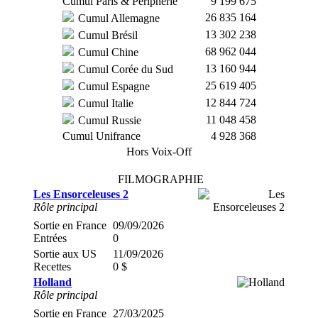
Cumul Paris & Périphérie
9 199 675
26 835 164
Cumul Allemagne
13 302 238
Cumul Brésil
68 962 044
Cumul Chine
13 160 944
Cumul Corée du Sud
25 619 405
Cumul Espagne
12 844 724
Cumul Italie
11 048 458
Cumul Russie
Cumul Unifrance
4 928 368
Hors Voix-Off
FILMOGRAPHIE
Les Ensorceleuses 2
Rôle principal
Sortie en France
09/09/2026
Entrées
0
Sortie aux US
11/09/2026
Recettes
0 $
Holland
Rôle principal
Sortie en France
27/03/2025