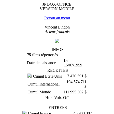
JP BOX-OFFICE
VERSION MOBILE
Retour au menu
Vincent Lindon
Acteur français
INFOS
75
films répertoriés
Le
Date de naissance
15/07/1959
RECETTES
7 420 591 $
Cumul Etats-Unis
104 574 711
Cumul International
$
Cumul Monde
111 995 302 $
Hors Voix-Off
ENTREES
43 980 087
Cumul France