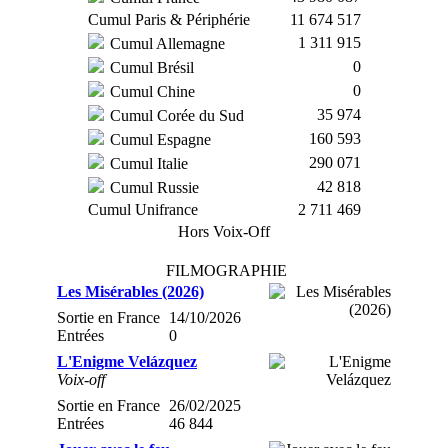
Cumul Paris & Périphérie
11 674 517
1 311 915
Cumul Allemagne
0
Cumul Brésil
0
Cumul Chine
35 974
Cumul Corée du Sud
160 593
Cumul Espagne
290 071
Cumul Italie
42 818
Cumul Russie
Cumul Unifrance
2 711 469
Hors Voix-Off
FILMOGRAPHIE
Les Misérables (2026)
Sortie en France
14/10/2026
Entrées
0
L'Enigme Velázquez
Voix-off
Sortie en France
26/02/2025
Entrées
46 844