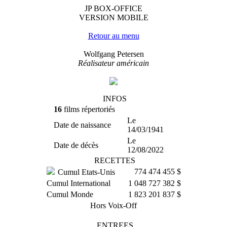
JP BOX-OFFICE
VERSION MOBILE
Retour au menu
Wolfgang Petersen
Réalisateur américain
INFOS
16
films répertoriés
Le
Date de naissance
14/03/1941
Le
Date de décès
12/08/2022
RECETTES
774 474 455 $
Cumul Etats-Unis
Cumul International
1 048 727 382 $
Cumul Monde
1 823 201 837 $
Hors Voix-Off
ENTREES