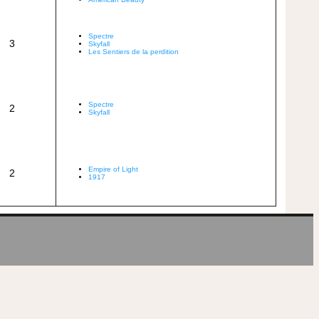
Spectre
3
Skyfall
Les Sentiers de la perdition
Spectre
2
Skyfall
Empire of Light
2
1917