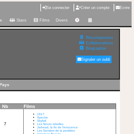
Se connecter
Créer un compte
Ecrire
e
Stars
Films
Divers
Récompenses
Collaborations
Biographie
Signaler un oubli
Pays
Nb
Films
1917
Spectre
Skyfall
7
Les Noces rebelles
Jarhead, la fin de l'innocence
Les Sentiers de la perdition
American Beauty