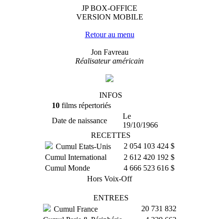
JP BOX-OFFICE
VERSION MOBILE
Retour au menu
Jon Favreau
Réalisateur américain
INFOS
10
films répertoriés
Le
Date de naissance
19/10/1966
RECETTES
2 054 103 424 $
Cumul Etats-Unis
Cumul International
2 612 420 192 $
Cumul Monde
4 666 523 616 $
Hors Voix-Off
ENTREES
20 731 832
Cumul France